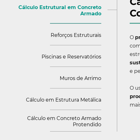
Cá
Cálculo Estrutural em Concreto
C
Armado
Reforços Estruturais
O
p
como
estr
Piscinas e Reservatórios
sus
e p
Muros de Arrimo
O u
pro
Cálculo em Estrutura Metálica
mai
Cálculo em Concreto Armado
Protendido