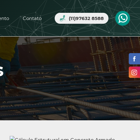
ento
Contato
(11)97632 8588
s